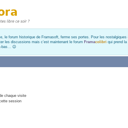
, le forum historique de Framasoft, ferme ses portes. Pour les nostalgiques et
ter les discussions mais c’est maintenant le forum
Frama
colibri
qui prend la
là-bas… 😉
e chaque visite
cette session