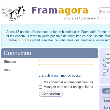
Recher
Après 15 années d’existence, le forum historique de Framasoft, ferme se
et les curieux, il reste toujours possible de consulter les discussions ma
Frama
colibri
qui prend la relève. Si vous avez des questions, on se re
Connexion
Utili
utilisateur:
Mot 
 passe:
R
conn
J’ai oublié mon mot de passe
Me connecter automatiquement lors de chaque 
Masquer mon statut en ligne lors de cette ses
Fo
Les
La 