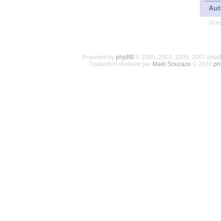
Aut
Nous
Powered by
phpBB
© 2000, 2002, 2005, 2007 php
Traduction réalisée par
Maël Soucaze
© 2010
ph