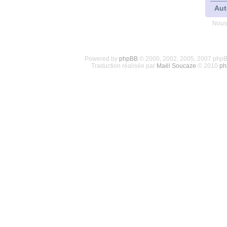
Aut
Nous
Powered by
phpBB
© 2000, 2002, 2005, 2007 php
Traduction réalisée par
Maël Soucaze
© 2010
ph