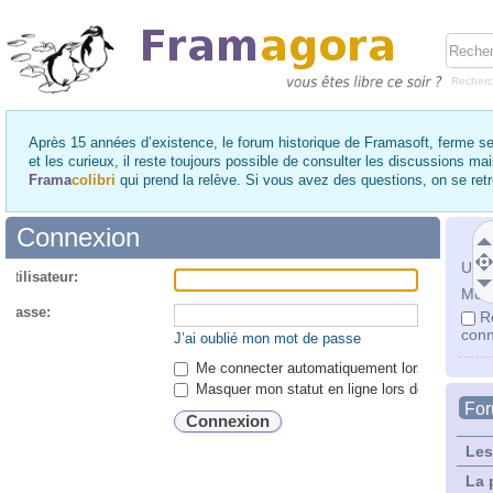
Recher
Après 15 années d’existence, le forum historique de Framasoft, ferme se
et les curieux, il reste toujours possible de consulter les discussions ma
Frama
colibri
qui prend la relève. Si vous avez des questions, on se re
Connexion
Utili
utilisateur:
Mot 
 passe:
R
conn
J’ai oublié mon mot de passe
Me connecter automatiquement lors de chaque 
Masquer mon statut en ligne lors de cette ses
Fo
Les
La 