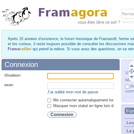
Recher
Après 15 années d’existence, le forum historique de Framasoft, ferme se
et les curieux, il reste toujours possible de consulter les discussions ma
Frama
colibri
qui prend la relève. Si vous avez des questions, on se re
Connexion
Utili
utilisateur:
Mot 
 passe:
R
conn
J’ai oublié mon mot de passe
Me connecter automatiquement lors de chaque 
Masquer mon statut en ligne lors de cette ses
Fo
Les
La 