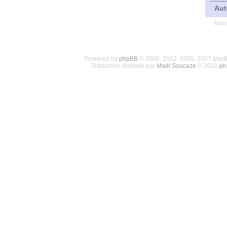
Aut
Nous
Powered by
phpBB
© 2000, 2002, 2005, 2007 php
Traduction réalisée par
Maël Soucaze
© 2010
ph