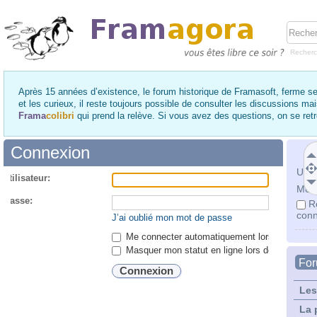
Recher
Après 15 années d’existence, le forum historique de Framasoft, ferme se
et les curieux, il reste toujours possible de consulter les discussions ma
Frama
colibri
qui prend la relève. Si vous avez des questions, on se re
Connexion
Utili
utilisateur:
Mot 
 passe:
R
conn
J’ai oublié mon mot de passe
Me connecter automatiquement lors de chaque 
Masquer mon statut en ligne lors de cette ses
Fo
Les
La 