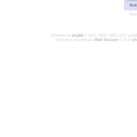
Aut
Nous
Powered by
phpBB
© 2000, 2002, 2005, 2007 php
Traduction réalisée par
Maël Soucaze
© 2010
ph