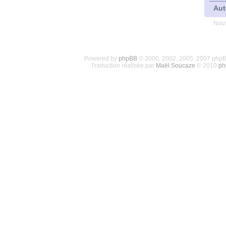
Aut
Nous
Powered by
phpBB
© 2000, 2002, 2005, 2007 php
Traduction réalisée par
Maël Soucaze
© 2010
ph