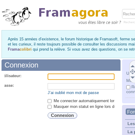
Recher
Après 15 années d’existence, le forum historique de Framasoft, ferme se
et les curieux, il reste toujours possible de consulter les discussions ma
Frama
colibri
qui prend la relève. Si vous avez des questions, on se re
Connexion
Utili
utilisateur:
Mot 
 passe:
R
conn
J’ai oublié mon mot de passe
Me connecter automatiquement lors de chaque 
Masquer mon statut en ligne lors de cette ses
Fo
Les
La 