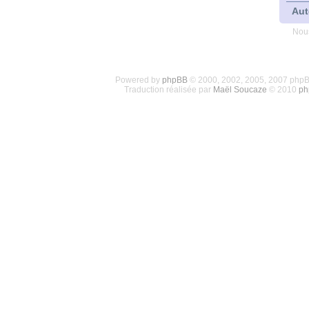
Aut
Nous
Powered by
phpBB
© 2000, 2002, 2005, 2007 php
Traduction réalisée par
Maël Soucaze
© 2010
ph