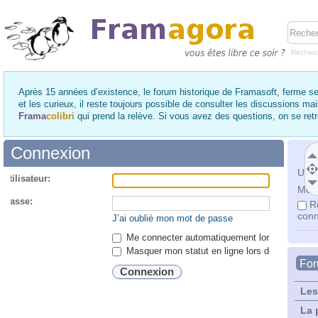
Recher
Après 15 années d’existence, le forum historique de Framasoft, ferme se
et les curieux, il reste toujours possible de consulter les discussions ma
Frama
colibri
qui prend la relève. Si vous avez des questions, on se re
Connexion
Utili
utilisateur:
Mot 
 passe:
R
conn
J’ai oublié mon mot de passe
Me connecter automatiquement lors de chaque 
Masquer mon statut en ligne lors de cette ses
Fo
Les
La 