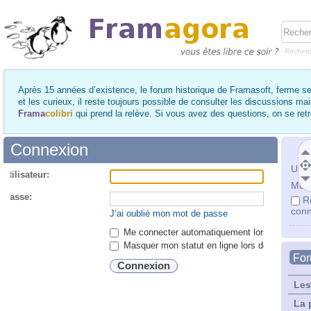
Recher
Après 15 années d’existence, le forum historique de Framasoft, ferme se
et les curieux, il reste toujours possible de consulter les discussions ma
Frama
colibri
qui prend la relève. Si vous avez des questions, on se re
Connexion
Utili
utilisateur:
Mot 
 passe:
R
conn
J’ai oublié mon mot de passe
Me connecter automatiquement lors de chaque 
Masquer mon statut en ligne lors de cette ses
Fo
Les
La 