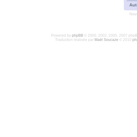
Aut
Nous
Powered by
phpBB
© 2000, 2002, 2005, 2007 php
Traduction réalisée par
Maël Soucaze
© 2010
ph