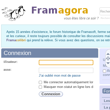
Recher
Après 15 années d’existence, le forum historique de Framasoft, ferme se
et les curieux, il reste toujours possible de consulter les discussions ma
Frama
colibri
qui prend la relève. Si vous avez des questions, on se re
Connexion
Utili
utilisateur:
Mot 
 passe:
R
conn
J’ai oublié mon mot de passe
Me connecter automatiquement lors de chaque 
Masquer mon statut en ligne lors de cette ses
Fo
Les
La 