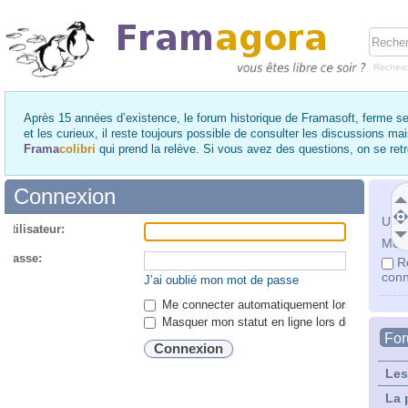
Recher
Après 15 années d’existence, le forum historique de Framasoft, ferme se
et les curieux, il reste toujours possible de consulter les discussions ma
Frama
colibri
qui prend la relève. Si vous avez des questions, on se re
Connexion
Utili
utilisateur:
Mot 
 passe:
R
conn
J’ai oublié mon mot de passe
Me connecter automatiquement lors de chaque 
Masquer mon statut en ligne lors de cette ses
Fo
Les
La 