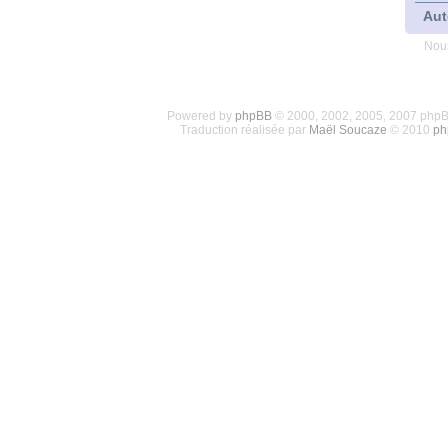
Aut
Nous
Powered by
phpBB
© 2000, 2002, 2005, 2007 php
Traduction réalisée par
Maël Soucaze
© 2010
ph