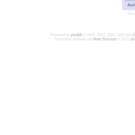
Aut
Nous
Powered by
phpBB
© 2000, 2002, 2005, 2007 php
Traduction réalisée par
Maël Soucaze
© 2010
ph