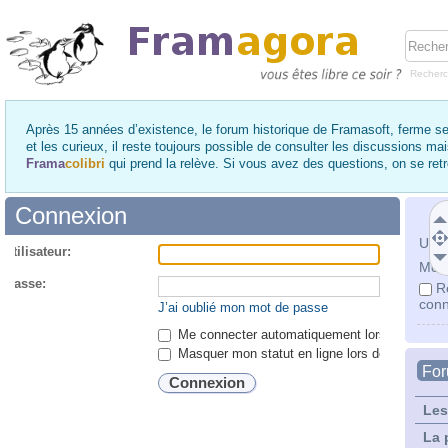
Recher
Après 15 années d’existence, le forum historique de Framasoft, ferme se
et les curieux, il reste toujours possible de consulter les discussions ma
Frama
colibri
qui prend la relève. Si vous avez des questions, on se re
Connexion
Utili
utilisateur:
Mot 
 passe:
R
conn
J’ai oublié mon mot de passe
Me connecter automatiquement lors de chaque 
Masquer mon statut en ligne lors de cette ses
Fo
Les
La 