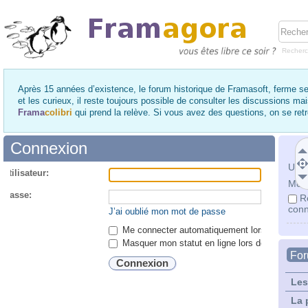
Recher
Après 15 années d’existence, le forum historique de Framasoft, ferme se
et les curieux, il reste toujours possible de consulter les discussions ma
Frama
colibri
qui prend la relève. Si vous avez des questions, on se re
Connexion
Utili
utilisateur:
Mot 
 passe:
R
conn
J’ai oublié mon mot de passe
Me connecter automatiquement lors de chaque 
Masquer mon statut en ligne lors de cette ses
Fo
Les
La 