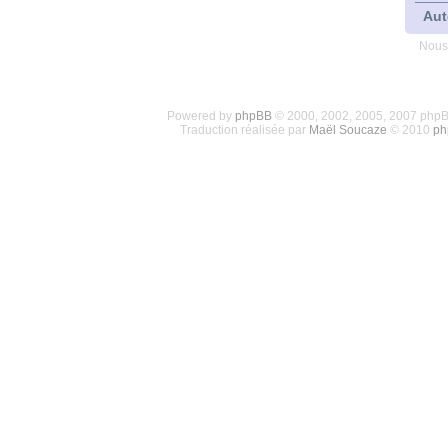
Aut
Nous
Powered by
phpBB
© 2000, 2002, 2005, 2007 php
Traduction réalisée par
Maël Soucaze
© 2010
ph