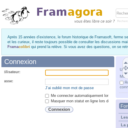
Recher
Après 15 années d’existence, le forum historique de Framasoft, ferme se
et les curieux, il reste toujours possible de consulter les discussions ma
Frama
colibri
qui prend la relève. Si vous avez des questions, on se re
Connexion
Utili
utilisateur:
Mot 
 passe:
R
conn
J’ai oublié mon mot de passe
Me connecter automatiquement lors de chaque 
Masquer mon statut en ligne lors de cette ses
Fo
Les
La 