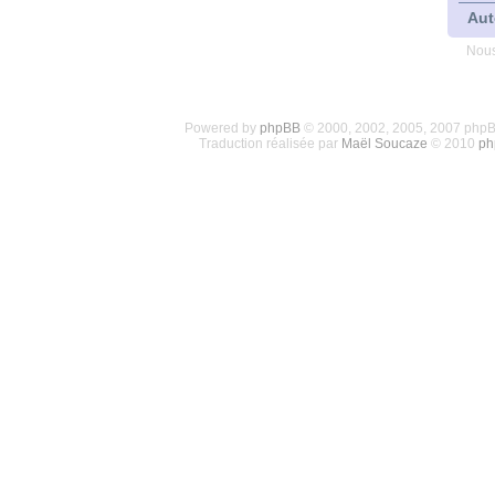
Aut
Nous
Powered by
phpBB
© 2000, 2002, 2005, 2007 php
Traduction réalisée par
Maël Soucaze
© 2010
ph