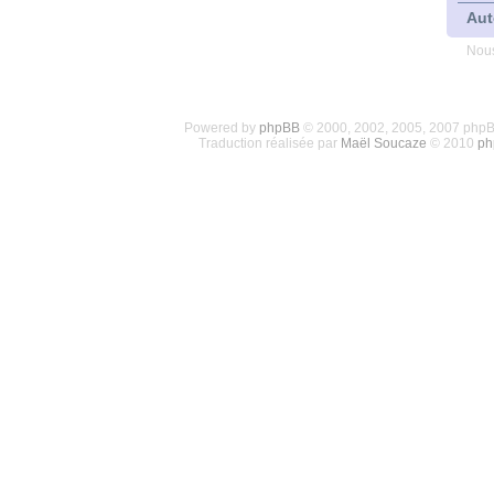
Aut
Nous
Powered by
phpBB
© 2000, 2002, 2005, 2007 php
Traduction réalisée par
Maël Soucaze
© 2010
ph