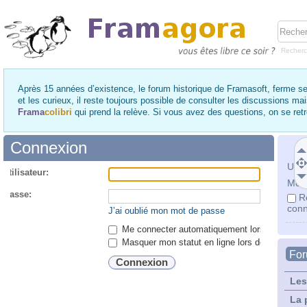
Recher
Après 15 années d’existence, le forum historique de Framasoft, ferme se
et les curieux, il reste toujours possible de consulter les discussions ma
Frama
colibri
qui prend la relève. Si vous avez des questions, on se re
Connexion
Utili
utilisateur:
Mot 
 passe:
R
conn
J’ai oublié mon mot de passe
Me connecter automatiquement lors de chaque 
Masquer mon statut en ligne lors de cette ses
Fo
Les
La 