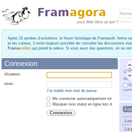
Recher
Après 15 années d’existence, le forum historique de Framasoft, ferme se
et les curieux, il reste toujours possible de consulter les discussions ma
Frama
colibri
qui prend la relève. Si vous avez des questions, on se re
Connexion
Utili
utilisateur:
Mot 
 passe:
R
conn
J’ai oublié mon mot de passe
Me connecter automatiquement lors de chaque 
Masquer mon statut en ligne lors de cette ses
Fo
Les
La 