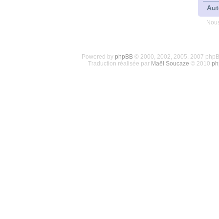
Aut
Nous
Powered by
phpBB
© 2000, 2002, 2005, 2007 php
Traduction réalisée par
Maël Soucaze
© 2010
ph