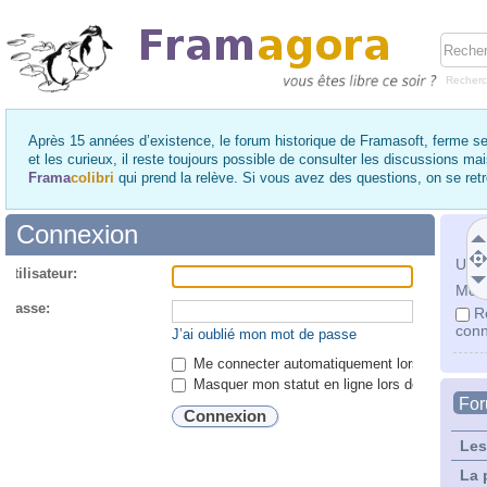
Recher
Après 15 années d’existence, le forum historique de Framasoft, ferme se
et les curieux, il reste toujours possible de consulter les discussions ma
Frama
colibri
qui prend la relève. Si vous avez des questions, on se re
Connexion
Utili
utilisateur:
Mot 
 passe:
R
conn
J’ai oublié mon mot de passe
Me connecter automatiquement lors de chaque 
Masquer mon statut en ligne lors de cette ses
Fo
Les
La 