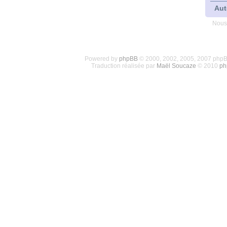
Aut
Nous
Powered by
phpBB
© 2000, 2002, 2005, 2007 php
Traduction réalisée par
Maël Soucaze
© 2010
ph