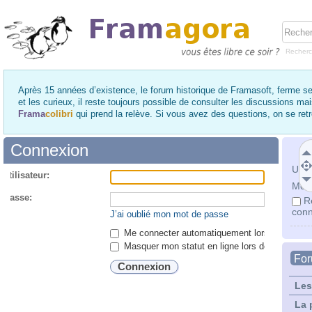
Recher
Après 15 années d’existence, le forum historique de Framasoft, ferme se
et les curieux, il reste toujours possible de consulter les discussions ma
Frama
colibri
qui prend la relève. Si vous avez des questions, on se re
Connexion
Utili
utilisateur:
Mot 
 passe:
R
conn
J’ai oublié mon mot de passe
Me connecter automatiquement lors de chaque 
Masquer mon statut en ligne lors de cette ses
Fo
Les
La 