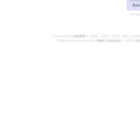
Aut
Nous
Powered by
phpBB
© 2000, 2002, 2005, 2007 php
Traduction réalisée par
Maël Soucaze
© 2010
ph