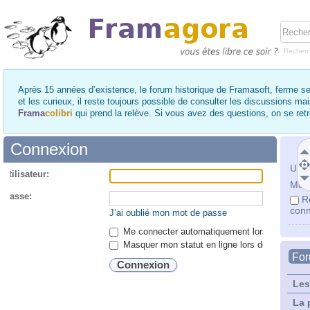
Recher
Après 15 années d’existence, le forum historique de Framasoft, ferme se
et les curieux, il reste toujours possible de consulter les discussions ma
Frama
colibri
qui prend la relève. Si vous avez des questions, on se re
Connexion
Utili
utilisateur:
Mot 
 passe:
R
conn
J’ai oublié mon mot de passe
Me connecter automatiquement lors de chaque 
Masquer mon statut en ligne lors de cette ses
Fo
Les
La 