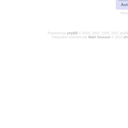
Aut
Nous
Powered by
phpBB
© 2000, 2002, 2005, 2007 php
Traduction réalisée par
Maël Soucaze
© 2010
ph