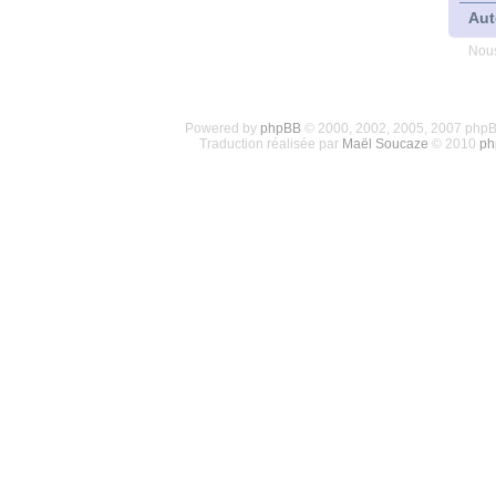
Aut
Nous
Powered by
phpBB
© 2000, 2002, 2005, 2007 php
Traduction réalisée par
Maël Soucaze
© 2010
ph