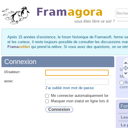
Recher
Après 15 années d’existence, le forum historique de Framasoft, ferme se
et les curieux, il reste toujours possible de consulter les discussions ma
Frama
colibri
qui prend la relève. Si vous avez des questions, on se re
Connexion
Utili
utilisateur:
Mot 
 passe:
R
conn
J’ai oublié mon mot de passe
Me connecter automatiquement lors de chaque 
Masquer mon statut en ligne lors de cette ses
Fo
Les
La 