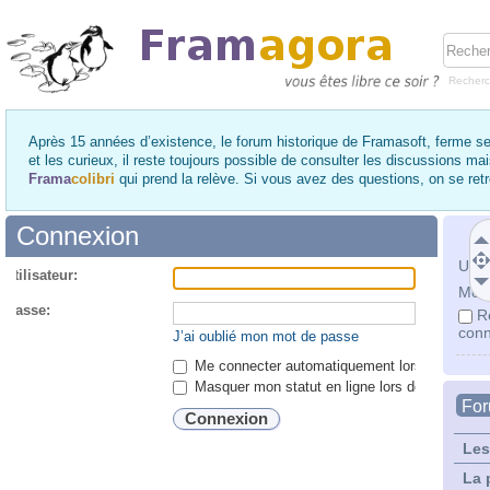
Recher
Après 15 années d’existence, le forum historique de Framasoft, ferme se
et les curieux, il reste toujours possible de consulter les discussions ma
Frama
colibri
qui prend la relève. Si vous avez des questions, on se re
Connexion
Utili
utilisateur:
Mot 
 passe:
R
conn
J’ai oublié mon mot de passe
Me connecter automatiquement lors de chaque 
Masquer mon statut en ligne lors de cette ses
Fo
Les
La 