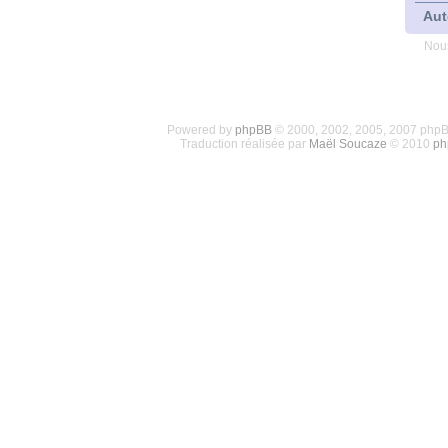
Aut
Nous
Powered by
phpBB
© 2000, 2002, 2005, 2007 php
Traduction réalisée par
Maël Soucaze
© 2010
ph