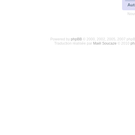
Aut
Nous
Powered by
phpBB
© 2000, 2002, 2005, 2007 php
Traduction réalisée par
Maël Soucaze
© 2010
ph