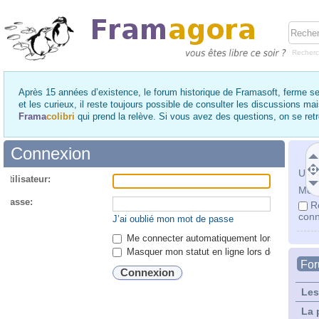
Recher
Après 15 années d’existence, le forum historique de Framasoft, ferme se
et les curieux, il reste toujours possible de consulter les discussions ma
Frama
colibri
qui prend la relève. Si vous avez des questions, on se re
Connexion
Utili
utilisateur:
Mot 
 passe:
R
conn
J’ai oublié mon mot de passe
Me connecter automatiquement lors de chaque 
Masquer mon statut en ligne lors de cette ses
Fo
Les
La 