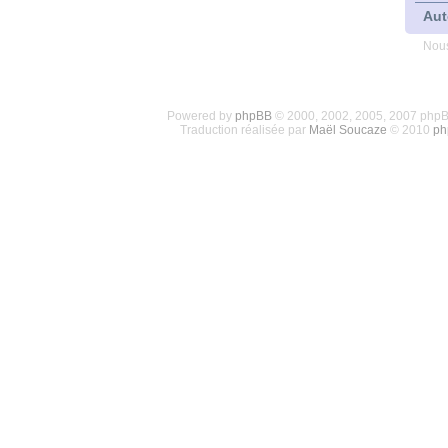
Aut
Nous
Powered by
phpBB
© 2000, 2002, 2005, 2007 php
Traduction réalisée par
Maël Soucaze
© 2010
ph