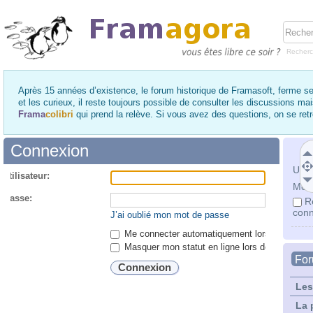
Recher
Après 15 années d’existence, le forum historique de Framasoft, ferme se
et les curieux, il reste toujours possible de consulter les discussions ma
Frama
colibri
qui prend la relève. Si vous avez des questions, on se re
Connexion
Utili
utilisateur:
Mot 
 passe:
R
conn
J’ai oublié mon mot de passe
Me connecter automatiquement lors de chaque 
Masquer mon statut en ligne lors de cette ses
Fo
Les
La 