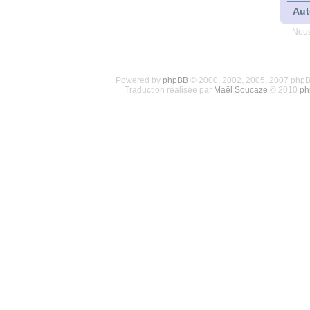
Aut
Nous
Powered by
phpBB
© 2000, 2002, 2005, 2007 php
Traduction réalisée par
Maël Soucaze
© 2010
ph