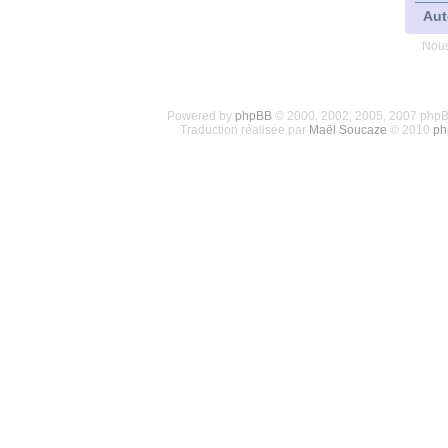
Aut
Nous
Powered by
phpBB
© 2000, 2002, 2005, 2007 php
Traduction réalisée par
Maël Soucaze
© 2010
ph