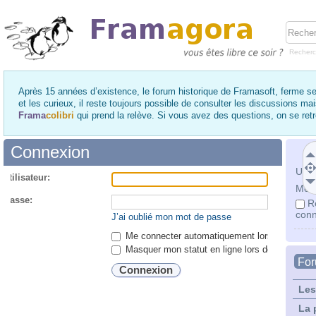
Recher
Après 15 années d’existence, le forum historique de Framasoft, ferme se
et les curieux, il reste toujours possible de consulter les discussions ma
Frama
colibri
qui prend la relève. Si vous avez des questions, on se re
Connexion
Utili
utilisateur:
Mot 
 passe:
R
conn
J’ai oublié mon mot de passe
Me connecter automatiquement lors de chaque 
Masquer mon statut en ligne lors de cette ses
Fo
Les
La 