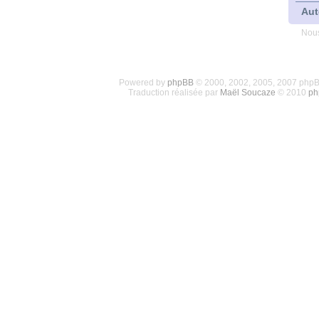
Aut
Nous
Powered by
phpBB
© 2000, 2002, 2005, 2007 php
Traduction réalisée par
Maël Soucaze
© 2010
ph