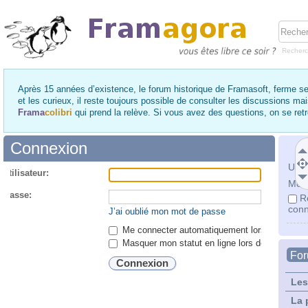
Recher
Après 15 années d’existence, le forum historique de Framasoft, ferme se
et les curieux, il reste toujours possible de consulter les discussions ma
Frama
colibri
qui prend la relève. Si vous avez des questions, on se re
Connexion
Utili
utilisateur:
Mot 
 passe:
R
conn
J’ai oublié mon mot de passe
Me connecter automatiquement lors de chaque 
Masquer mon statut en ligne lors de cette ses
Fo
Les
La 