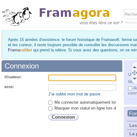
Recher
Après 15 années d’existence, le forum historique de Framasoft, ferme se
et les curieux, il reste toujours possible de consulter les discussions ma
Frama
colibri
qui prend la relève. Si vous avez des questions, on se re
Connexion
Utili
utilisateur:
Mot 
 passe:
R
conn
J’ai oublié mon mot de passe
Me connecter automatiquement lors de chaque 
Masquer mon statut en ligne lors de cette ses
Fo
Les
La 