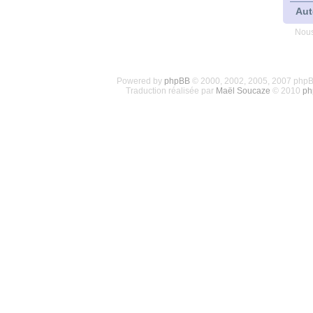
Aut
Nous
Powered by
phpBB
© 2000, 2002, 2005, 2007 php
Traduction réalisée par
Maël Soucaze
© 2010
ph