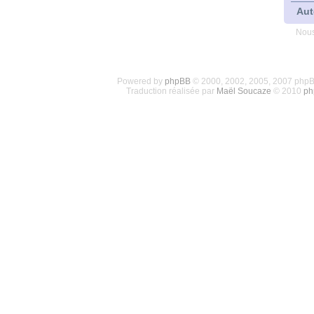
Aut
Nous
Powered by
phpBB
© 2000, 2002, 2005, 2007 php
Traduction réalisée par
Maël Soucaze
© 2010
ph