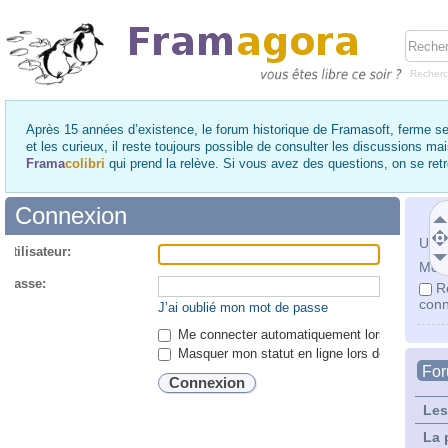
Recher
Après 15 années d’existence, le forum historique de Framasoft, ferme se
et les curieux, il reste toujours possible de consulter les discussions ma
Frama
colibri
qui prend la relève. Si vous avez des questions, on se re
Connexion
Utili
utilisateur:
Mot 
 passe:
R
conn
J’ai oublié mon mot de passe
Me connecter automatiquement lors de chaque 
Masquer mon statut en ligne lors de cette ses
Fo
Les
La 