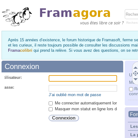
Recher
Après 15 années d’existence, le forum historique de Framasoft, ferme se
et les curieux, il reste toujours possible de consulter les discussions ma
Frama
colibri
qui prend la relève. Si vous avez des questions, on se re
Connexion
Utili
utilisateur:
Mot 
 passe:
R
conn
J’ai oublié mon mot de passe
Me connecter automatiquement lors de chaque 
Masquer mon statut en ligne lors de cette ses
Fo
Les
La 