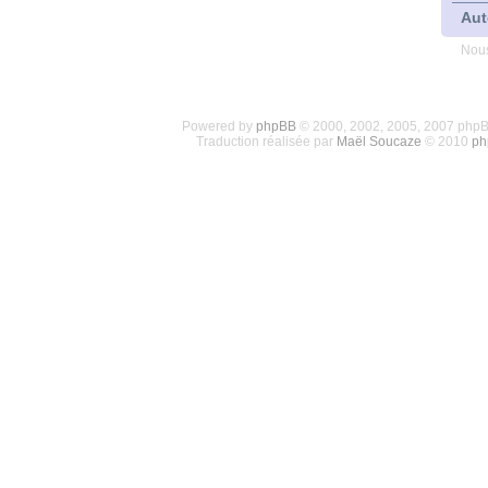
Aut
Nous
Powered by
phpBB
© 2000, 2002, 2005, 2007 php
Traduction réalisée par
Maël Soucaze
© 2010
ph