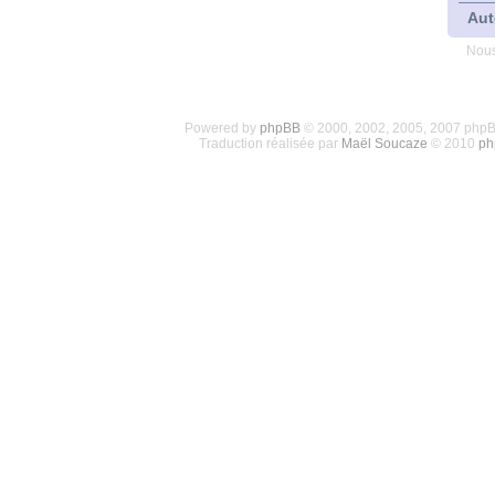
Aut
Nous
Powered by
phpBB
© 2000, 2002, 2005, 2007 php
Traduction réalisée par
Maël Soucaze
© 2010
ph