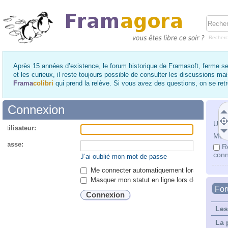
Recher
Après 15 années d’existence, le forum historique de Framasoft, ferme se
et les curieux, il reste toujours possible de consulter les discussions ma
Frama
colibri
qui prend la relève. Si vous avez des questions, on se re
Connexion
Utili
utilisateur:
Mot 
 passe:
R
conn
J’ai oublié mon mot de passe
Me connecter automatiquement lors de chaque 
Masquer mon statut en ligne lors de cette ses
Fo
Les
La 