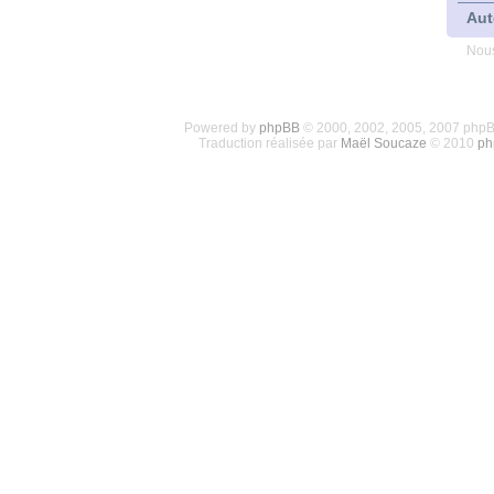
Aut
Nous
Powered by
phpBB
© 2000, 2002, 2005, 2007 php
Traduction réalisée par
Maël Soucaze
© 2010
ph