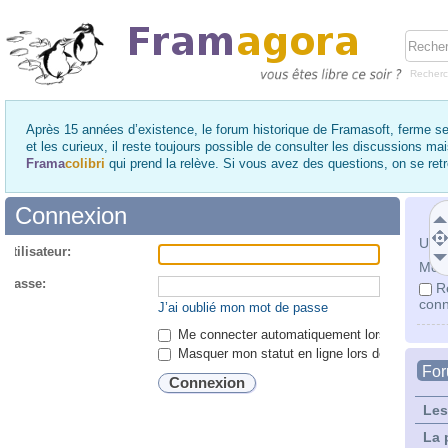
Recher
Après 15 années d’existence, le forum historique de Framasoft, ferme se
et les curieux, il reste toujours possible de consulter les discussions ma
Frama
colibri
qui prend la relève. Si vous avez des questions, on se re
Connexion
Utili
utilisateur:
Mot 
 passe:
R
conn
J’ai oublié mon mot de passe
Me connecter automatiquement lors de chaque 
Masquer mon statut en ligne lors de cette ses
Fo
Les
La 