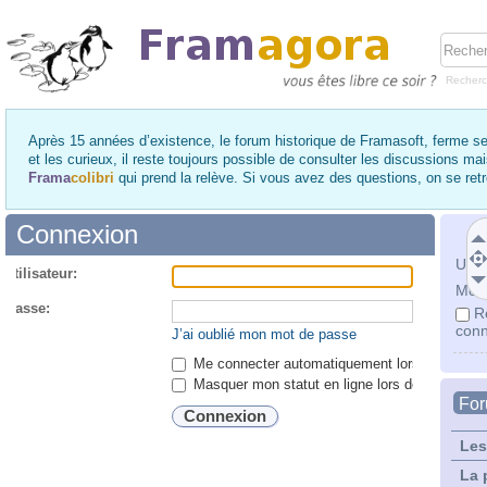
Recher
Après 15 années d’existence, le forum historique de Framasoft, ferme se
et les curieux, il reste toujours possible de consulter les discussions ma
Frama
colibri
qui prend la relève. Si vous avez des questions, on se re
Connexion
Utili
utilisateur:
Mot 
 passe:
R
conn
J’ai oublié mon mot de passe
Me connecter automatiquement lors de chaque 
Masquer mon statut en ligne lors de cette ses
Fo
Les
La 