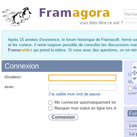
Recher
Après 15 années d’existence, le forum historique de Framasoft, ferme se
et les curieux, il reste toujours possible de consulter les discussions ma
Frama
colibri
qui prend la relève. Si vous avez des questions, on se re
Connexion
Utili
utilisateur:
Mot 
 passe:
R
conn
J’ai oublié mon mot de passe
Me connecter automatiquement lors de chaque 
Masquer mon statut en ligne lors de cette ses
Fo
Les
La 