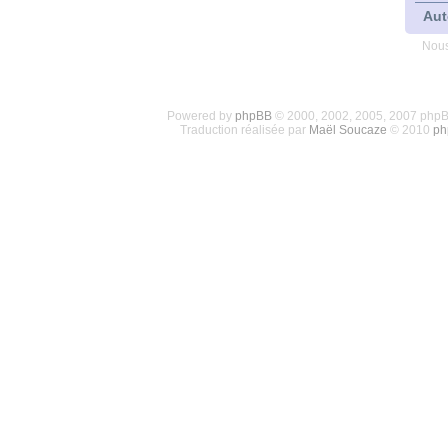
Aut
Nous
Powered by
phpBB
© 2000, 2002, 2005, 2007 php
Traduction réalisée par
Maël Soucaze
© 2010
ph