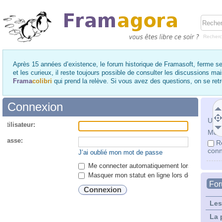
Recher
Après 15 années d’existence, le forum historique de Framasoft, ferme se
et les curieux, il reste toujours possible de consulter les discussions ma
Frama
colibri
qui prend la relève. Si vous avez des questions, on se re
Connexion
Utili
utilisateur:
Mot 
 passe:
R
conn
J’ai oublié mon mot de passe
Me connecter automatiquement lors de chaque 
Masquer mon statut en ligne lors de cette ses
Fo
Les
La 