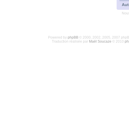
Aut
Nous
Powered by
phpBB
© 2000, 2002, 2005, 2007 php
Traduction réalisée par
Maël Soucaze
© 2010
ph