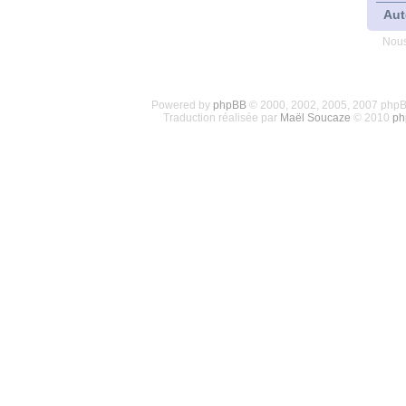
Aut
Nous
Powered by
phpBB
© 2000, 2002, 2005, 2007 php
Traduction réalisée par
Maël Soucaze
© 2010
ph