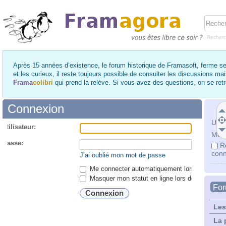
Recher
Après 15 années d’existence, le forum historique de Framasoft, ferme se
et les curieux, il reste toujours possible de consulter les discussions ma
Frama
colibri
qui prend la relève. Si vous avez des questions, on se re
Connexion
Utili
utilisateur:
Mot 
 passe:
R
conn
J’ai oublié mon mot de passe
Me connecter automatiquement lors de chaque 
Masquer mon statut en ligne lors de cette ses
Fo
Les
La 