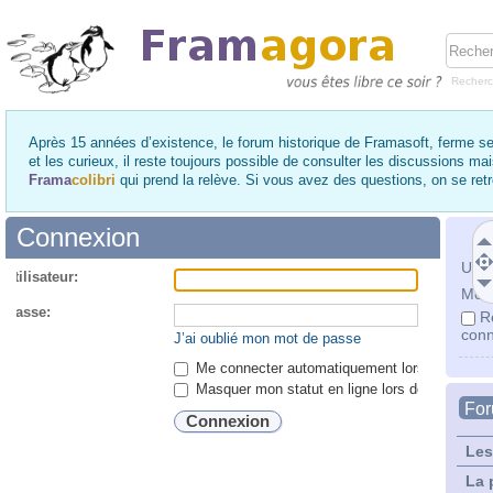
Recher
Après 15 années d’existence, le forum historique de Framasoft, ferme se
et les curieux, il reste toujours possible de consulter les discussions ma
Frama
colibri
qui prend la relève. Si vous avez des questions, on se re
Connexion
Utili
utilisateur:
Mot 
 passe:
R
conn
J’ai oublié mon mot de passe
Me connecter automatiquement lors de chaque 
Masquer mon statut en ligne lors de cette ses
Fo
Les
La 