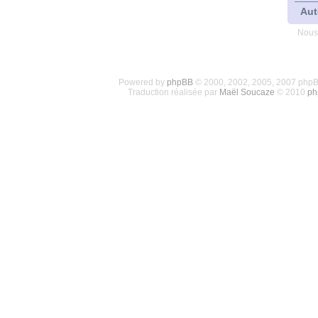
Aut
Nous
Powered by
phpBB
© 2000, 2002, 2005, 2007 php
Traduction réalisée par
Maël Soucaze
© 2010
ph