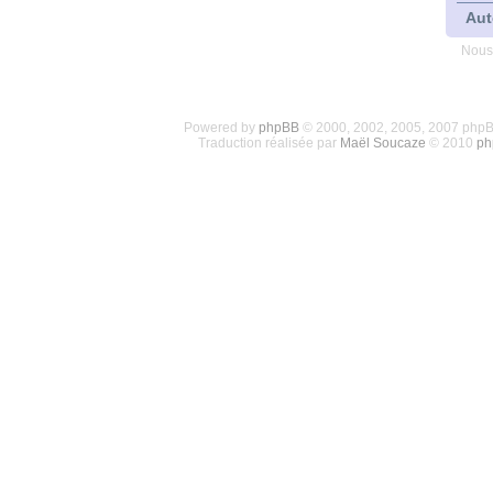
Aut
Nous
Powered by
phpBB
© 2000, 2002, 2005, 2007 php
Traduction réalisée par
Maël Soucaze
© 2010
ph