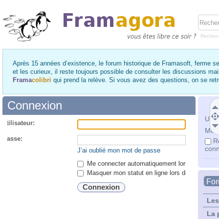
Recher
Après 15 années d’existence, le forum historique de Framasoft, ferme se
et les curieux, il reste toujours possible de consulter les discussions ma
Frama
colibri
qui prend la relève. Si vous avez des questions, on se re
Connexion
Utili
utilisateur:
Mot 
 passe:
R
conn
J’ai oublié mon mot de passe
Me connecter automatiquement lors de chaque 
Masquer mon statut en ligne lors de cette ses
Fo
Les
La 