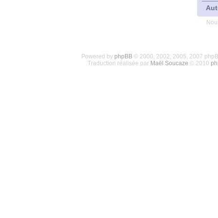
Aut
Nous
Powered by
phpBB
© 2000, 2002, 2005, 2007 php
Traduction réalisée par
Maël Soucaze
© 2010
ph