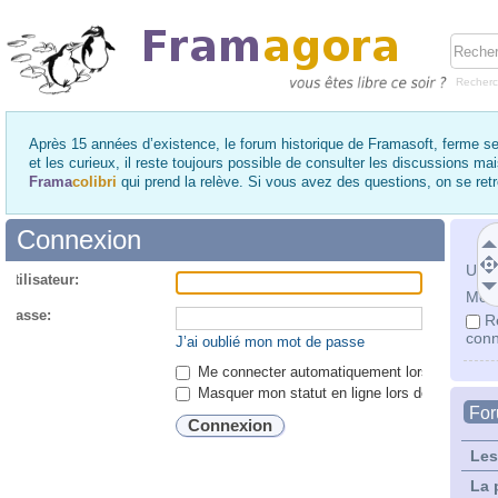
Recher
Après 15 années d’existence, le forum historique de Framasoft, ferme se
et les curieux, il reste toujours possible de consulter les discussions ma
Frama
colibri
qui prend la relève. Si vous avez des questions, on se re
Connexion
Utili
utilisateur:
Mot 
 passe:
R
conn
J’ai oublié mon mot de passe
Me connecter automatiquement lors de chaque 
Masquer mon statut en ligne lors de cette ses
Fo
Les
La 