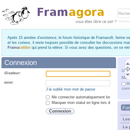
Recher
Après 15 années d’existence, le forum historique de Framasoft, ferme se
et les curieux, il reste toujours possible de consulter les discussions ma
Frama
colibri
qui prend la relève. Si vous avez des questions, on se re
Connexion
Utili
utilisateur:
Mot 
 passe:
R
conn
J’ai oublié mon mot de passe
Me connecter automatiquement lors de chaque 
Masquer mon statut en ligne lors de cette ses
Fo
Les
La 