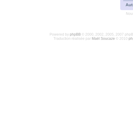
Aut
Nous
Powered by
phpBB
© 2000, 2002, 2005, 2007 php
Traduction réalisée par
Maël Soucaze
© 2010
ph