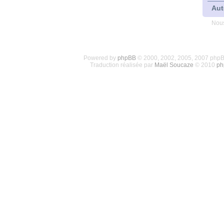
Aut
Nous
Powered by
phpBB
© 2000, 2002, 2005, 2007 php
Traduction réalisée par
Maël Soucaze
© 2010
ph