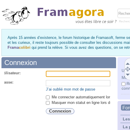
Recher
Après 15 années d’existence, le forum historique de Framasoft, ferme se
et les curieux, il reste toujours possible de consulter les discussions ma
Frama
colibri
qui prend la relève. Si vous avez des questions, on se re
Connexion
Utili
utilisateur:
Mot 
 passe:
R
conn
J’ai oublié mon mot de passe
Me connecter automatiquement lors de chaque 
Masquer mon statut en ligne lors de cette ses
Fo
Les
La 