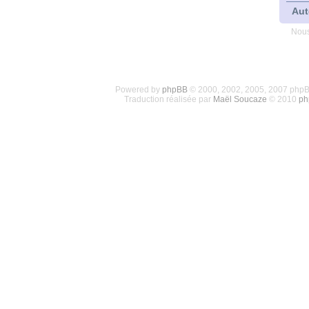
Aut
Nous
Powered by
phpBB
© 2000, 2002, 2005, 2007 php
Traduction réalisée par
Maël Soucaze
© 2010
ph