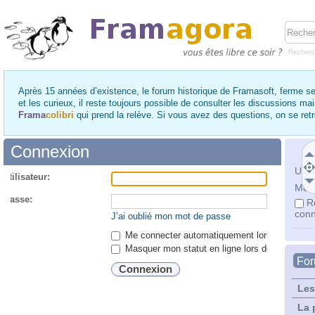
Recher
Après 15 années d’existence, le forum historique de Framasoft, ferme se
et les curieux, il reste toujours possible de consulter les discussions ma
Frama
colibri
qui prend la relève. Si vous avez des questions, on se re
Connexion
Utili
utilisateur:
Mot 
 passe:
R
conn
J’ai oublié mon mot de passe
Me connecter automatiquement lors de chaque 
Masquer mon statut en ligne lors de cette ses
Fo
Les
La 