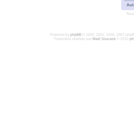
Aut
Nous
Powered by
phpBB
© 2000, 2002, 2005, 2007 php
Traduction réalisée par
Maël Soucaze
© 2010
ph