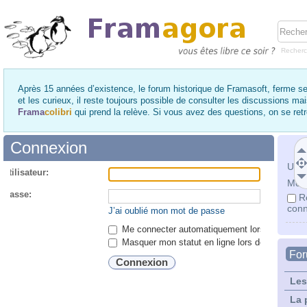
Recher
Après 15 années d’existence, le forum historique de Framasoft, ferme se
et les curieux, il reste toujours possible de consulter les discussions ma
Frama
colibri
qui prend la relève. Si vous avez des questions, on se re
Connexion
Utili
utilisateur:
Mot 
 passe:
R
conn
J’ai oublié mon mot de passe
Me connecter automatiquement lors de chaque 
Masquer mon statut en ligne lors de cette ses
Fo
Les
La 