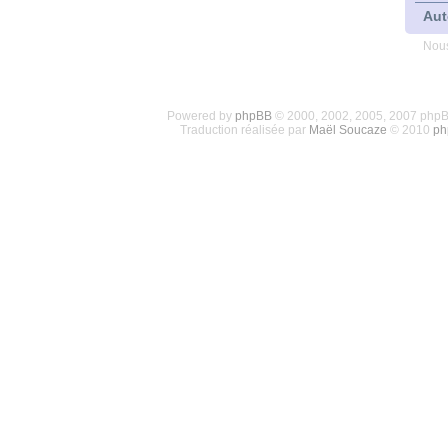
Aut
Nous
Powered by
phpBB
© 2000, 2002, 2005, 2007 php
Traduction réalisée par
Maël Soucaze
© 2010
ph