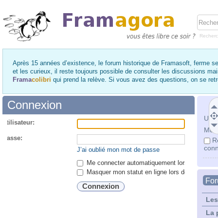
Recher
Après 15 années d’existence, le forum historique de Framasoft, ferme se
et les curieux, il reste toujours possible de consulter les discussions ma
Frama
colibri
qui prend la relève. Si vous avez des questions, on se re
Connexion
Utili
utilisateur:
Mot 
 passe:
R
conn
J’ai oublié mon mot de passe
Me connecter automatiquement lors de chaque 
Masquer mon statut en ligne lors de cette ses
Fo
Les
La 