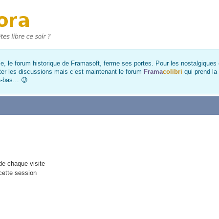
, le forum historique de Framasoft, ferme ses portes. Pour les nostalgiques et
ter les discussions mais c’est maintenant le forum
Frama
colibri
qui prend la
là-bas… 😉
e chaque visite
cette session