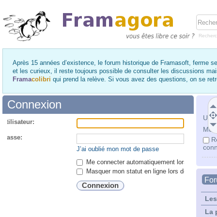
Recher
Après 15 années d’existence, le forum historique de Framasoft, ferme se
et les curieux, il reste toujours possible de consulter les discussions ma
Frama
colibri
qui prend la relève. Si vous avez des questions, on se re
Connexion
Utili
utilisateur:
Mot 
 passe:
R
conn
J’ai oublié mon mot de passe
Me connecter automatiquement lors de chaque 
Masquer mon statut en ligne lors de cette ses
Fo
Les
La 