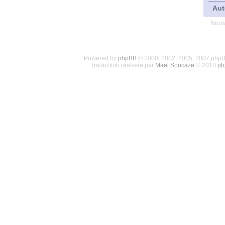
Aut
Nous
Powered by
phpBB
© 2000, 2002, 2005, 2007 php
Traduction réalisée par
Maël Soucaze
© 2010
ph