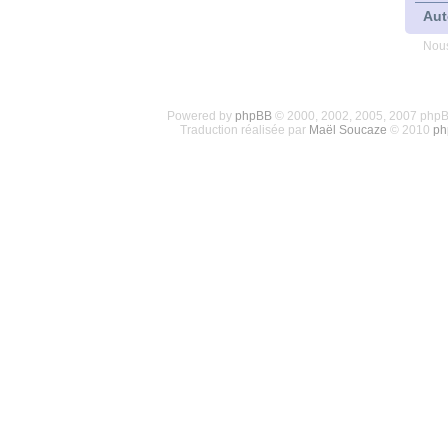
Aut
Nous
Powered by
phpBB
© 2000, 2002, 2005, 2007 php
Traduction réalisée par
Maël Soucaze
© 2010
ph