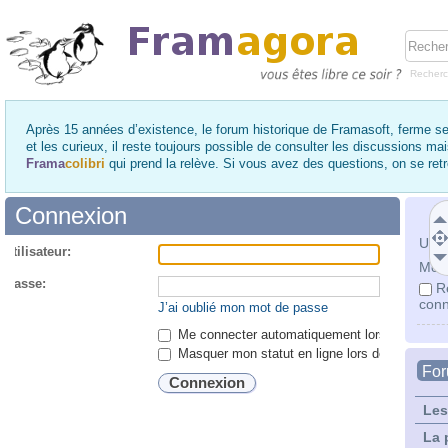
Recher
Après 15 années d’existence, le forum historique de Framasoft, ferme se
et les curieux, il reste toujours possible de consulter les discussions ma
Frama
colibri
qui prend la relève. Si vous avez des questions, on se re
Connexion
Utili
utilisateur:
Mot 
 passe:
R
conn
J’ai oublié mon mot de passe
Me connecter automatiquement lors de chaque 
Masquer mon statut en ligne lors de cette ses
Fo
Les
La 