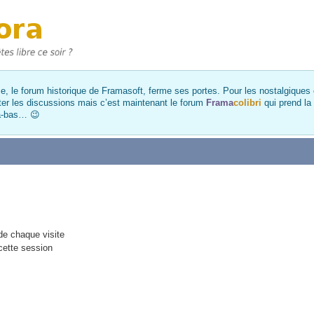
, le forum historique de Framasoft, ferme ses portes. Pour les nostalgiques et
ter les discussions mais c’est maintenant le forum
Frama
colibri
qui prend la
là-bas… 😉
e chaque visite
cette session