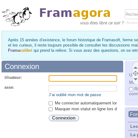
Recher
Après 15 années d’existence, le forum historique de Framasoft, ferme se
et les curieux, il reste toujours possible de consulter les discussions ma
Frama
colibri
qui prend la relève. Si vous avez des questions, on se re
Connexion
Utili
utilisateur:
Mot 
 passe:
R
conn
J’ai oublié mon mot de passe
Me connecter automatiquement lors de chaque 
Masquer mon statut en ligne lors de cette ses
Fo
Les
La 