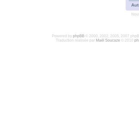
Aut
Nous
Powered by
phpBB
© 2000, 2002, 2005, 2007 php
Traduction réalisée par
Maël Soucaze
© 2010
ph