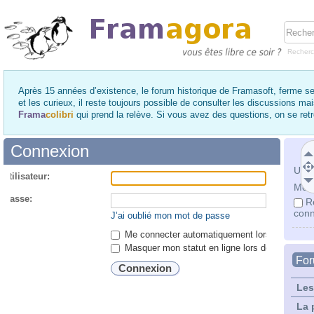
Recher
Après 15 années d’existence, le forum historique de Framasoft, ferme se
et les curieux, il reste toujours possible de consulter les discussions ma
Frama
colibri
qui prend la relève. Si vous avez des questions, on se re
Connexion
Utili
utilisateur:
Mot 
 passe:
R
conn
J’ai oublié mon mot de passe
Me connecter automatiquement lors de chaque 
Masquer mon statut en ligne lors de cette ses
Fo
Les
La 