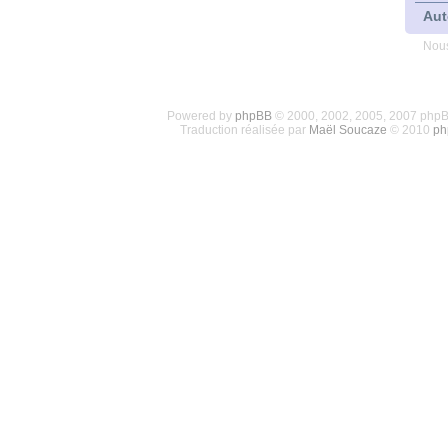
Aut
Nous
Powered by
phpBB
© 2000, 2002, 2005, 2007 php
Traduction réalisée par
Maël Soucaze
© 2010
ph