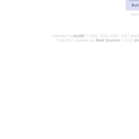
Aut
Nous
Powered by
phpBB
© 2000, 2002, 2005, 2007 php
Traduction réalisée par
Maël Soucaze
© 2010
ph