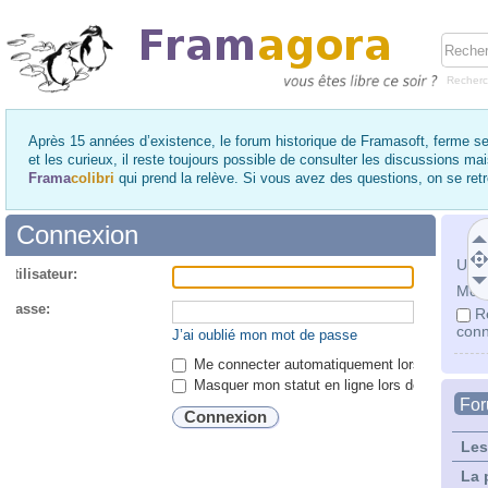
Recher
Après 15 années d’existence, le forum historique de Framasoft, ferme se
et les curieux, il reste toujours possible de consulter les discussions ma
Frama
colibri
qui prend la relève. Si vous avez des questions, on se re
Connexion
Utili
utilisateur:
Mot 
 passe:
R
conn
J’ai oublié mon mot de passe
Me connecter automatiquement lors de chaque 
Masquer mon statut en ligne lors de cette ses
Fo
Les
La 