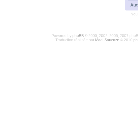
Aut
Nous
Powered by
phpBB
© 2000, 2002, 2005, 2007 php
Traduction réalisée par
Maël Soucaze
© 2010
ph