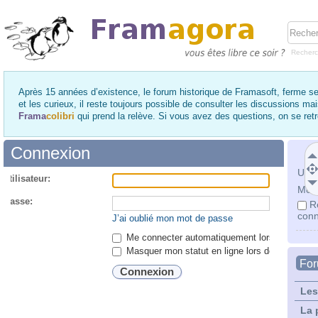
Recher
Après 15 années d’existence, le forum historique de Framasoft, ferme se
et les curieux, il reste toujours possible de consulter les discussions ma
Frama
colibri
qui prend la relève. Si vous avez des questions, on se re
Connexion
Utili
utilisateur:
Mot 
 passe:
R
conn
J’ai oublié mon mot de passe
Me connecter automatiquement lors de chaque 
Masquer mon statut en ligne lors de cette ses
Fo
Les
La 